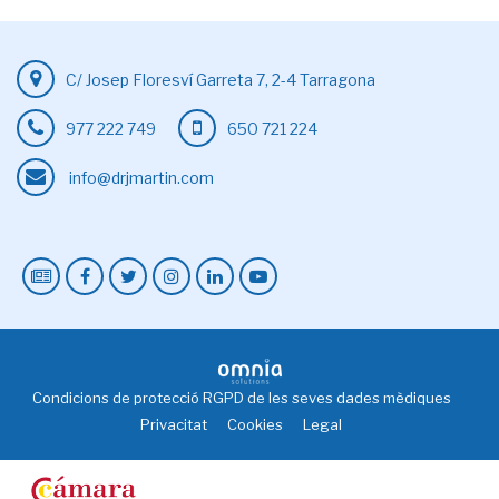
C/ Josep Floresví Garreta 7, 2-4 Tarragona
977 222 749
650 721 224
info@drjmartin.com
Condicions de protecció RGPD de les seves dades mèdiques
Privacitat
Cookies
Legal