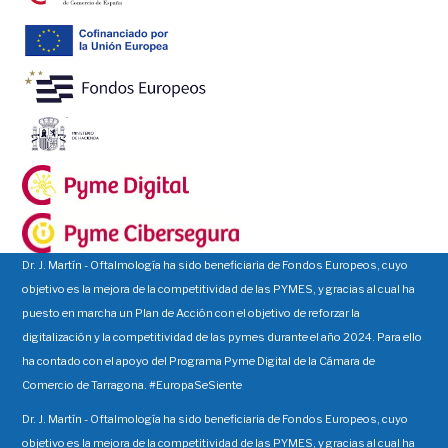
Dr. J. Martín - Oftalmología ha sido beneficiaria de Fondos Europeos, cuyo
objetivo es la mejora de la competitividad de las PYMES, y gracias al cual ha
puesto en marcha un Plan de Acción con el objetivo de reforzar la
digitalización y la competitividad de las pymes durante el año 2024. Para ello
ha contado con el apoyo del Programa Pyme Digital de la Cámara de
Comercio de Tarragona. #EuropaSeSiente
Dr. J. Martín - Oftalmología ha sido beneficiaria de Fondos Europeos, cuyo
objetivo es la mejora de la competitividad de las PYMES, y gracias al cual ha