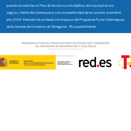
puesto en marcha un Plan de Acción con el objetivo de impulsar el uso
seguro y fiable del ciberespacio y la competitividad de las pymes durante el
año 2024. Para ello ha contado con el apoyo del Programa Pyme Cibersegura
de la Cámara de Comercio de Tarragona . #EuropaSeSiente