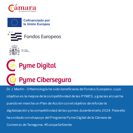
Dr. J. Martín - Oftalmología ha sido beneficiaria de Fondos Europeos, cuyo
objetivo es la mejora de la competitividad de las PYMES, y gracias al cual ha
puesto en marcha un Plan de Acción con el objetivo de reforzar la
digitalización y la competitividad de las pymes durante el año 2024. Para ello
ha contado con el apoyo del Programa Pyme Digital de la Cámara de
Comercio de Tarragona. #EuropaSeSiente