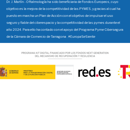
Dr. J. Martín - Oftalmología ha sido beneficiaria de Fondos Europeos, cuyo
objetivo es la mejora de la competitividad de las PYMES, y gracias al cual ha
puesto en marcha un Plan de Acción con el objetivo de impulsar el uso
seguro y fiable del ciberespacio y la competitividad de las pymes durante el
año 2024. Para ello ha contado con el apoyo del Programa Pyme Cibersegura
de la Cámara de Comercio de Tarragona . #EuropaSeSiente