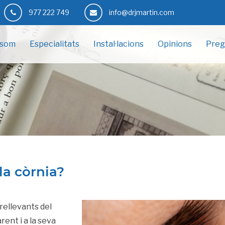
977 222 749
info@drjmartin.com
 som
Especialitats
Instal·lacions
Opinions
Preg
la còrnia?
rellevants del
rent i a la seva