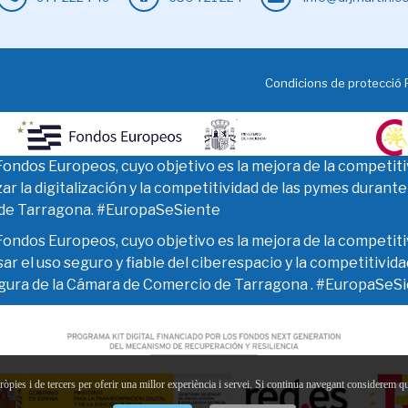
Condicions de protecció
e Fondos Europeos, cuyo objetivo es la mejora de la competiti
r la digitalización y la competitividad de las pymes durante
 de Tarragona. #EuropaSeSiente
e Fondos Europeos, cuyo objetivo es la mejora de la competiti
r el uso seguro y fiable del ciberespacio y la competitivida
gura de la Cámara de Comercio de Tarragona . #EuropaSeS
ròpies i de tercers per oferir una millor experiència i servei. Si continua navegant considerem qu