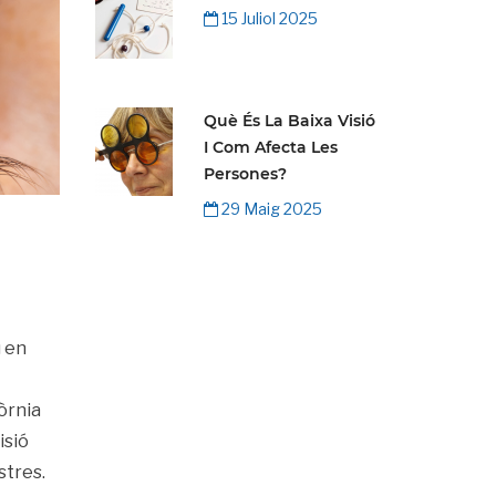
15 Juliol 2025
Què És La Baixa Visió
I Com Afecta Les
Persones?
29 Maig 2025
u en
òrnia
isió
stres.