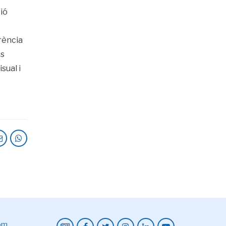
ió
rència
es
sual i
com