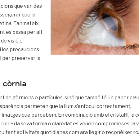
funcions que van des
assegurar que la
retina. Tanmateix,
int es passa per alt
de visió o
 i les precaucions
 per preservar la
a còrnia
t de gèrmens o partícules, sinó que també té un paper cla
ransparència permeten que la llum s’enfoqui correctament,
s imatges que percebem. En combinació amb el cristal·lí, la c
l’ull. Si la seva forma o claredat es veuen compromeses, la v
cultant activitats quotidianes com ara llegir o reconèixer ro