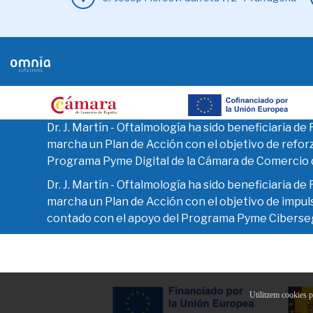
Dr. J. Martín - Oftalmología ha sido beneficiaria d
marcha un Plan de Acción con el objetivo de reforza
Programa Pyme Digital de la Cámara de Comercio
Dr. J. Martín - Oftalmología ha sido beneficiaria d
marcha un Plan de Acción con el objetivo de impulsa
contado con el apoyo del Programa Pyme Ciberse
Utilitzem cookies p