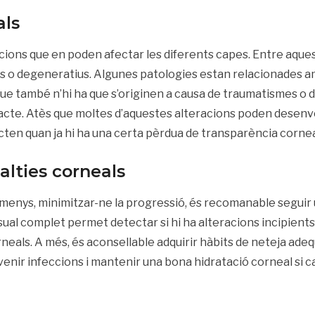
als
cions que en poden afectar les diferents capes. Entre aque
sos o degeneratius. Algunes patologies estan relacionades 
que també n’hi ha que s’originen a causa de traumatismes o 
ontacte. Atès que moltes d’aquestes alteracions poden desen
ten quan ja hi ha una certa pèrdua de transparència cornea
alties corneals
 almenys, minimitzar-ne la progressió, és recomanable seguir
ual complet permet detectar si hi ha alteracions incipients 
rneals. A més, és aconsellable adquirir hàbits de neteja adeq
venir infeccions i mantenir una bona hidratació corneal si ca