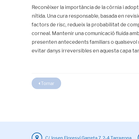
Reconèixer la importància de la còrnia i adop
nítida. Una cura responsable, basada en revisi
factors de risc, redueix la probabilitat de c
corneal. Mantenir una comunicació fluida amb
presenten antecedents familiars o qualsevol mo
evitar danys irreversibles en aquesta capa tan v
Tornar
C/ Josep Floresví Garreta 7, 2-4 Tarragona