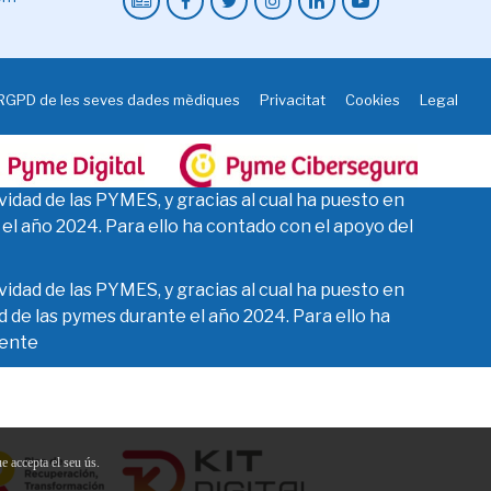
 RGPD de les seves dades mèdiques
Privacitat
Cookies
Legal
vidad de las PYMES, y gracias al cual ha puesto en
 el año 2024. Para ello ha contado con el apoyo del
vidad de las PYMES, y gracias al cual ha puesto en
d de las pymes durante el año 2024. Para ello ha
iente
e accepta el seu ús.