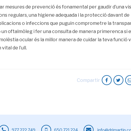
tar mesures de prevenció és fonamental per gaudir d’una vis
ons regulars, una higiene adequada i la protecció davant de
omplicacions o infeccions que puguin comprometre la transpa
 un oftalmòleg i fer una consulta de manera primerenca si 
lèstia ocular és la millor manera de cuidar la teva funció vi
ital de l’ull.
Compartir
977 222 749
650 721 224
info@drjmartin.