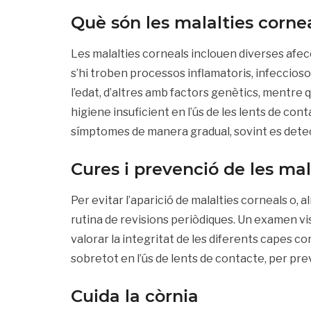
Què són les malalties corne
Les malalties corneals inclouen diverses afec
s’hi troben processos inflamatoris, infeccio
l’edat, d’altres amb factors genètics, mentre 
higiene insuficient en l’ús de les lents de c
símptomes de manera gradual, sovint es detec
Cures i prevenció de les mal
Per evitar l’aparició de malalties corneals o,
rutina de revisions periòdiques. Un examen vis
valorar la integritat de les diferents capes co
sobretot en l’ús de lents de contacte, per pre
Cuida la còrnia