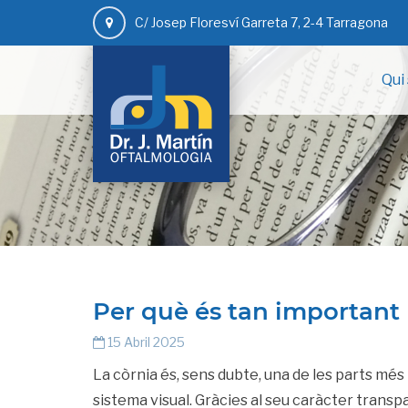
C/ Josep Floresví Garreta 7, 2-4 Tarragona
Qui
Per què és tan important 
15 Abril 2025
La còrnia és, sens dubte, una de les parts més 
sistema visual. Gràcies al seu caràcter transpa