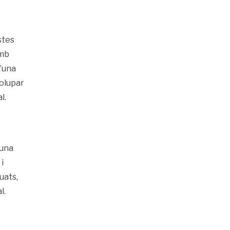
stes
amb
d’una
volupar
l.
 una
i
uats,
l.