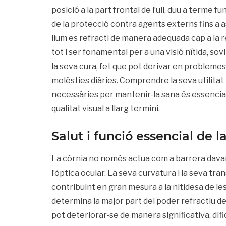
posició a la part frontal de l’ull, duu a terme 
de la protecció contra agents externs fins a 
llum es refracti de manera adequada cap a la 
tot i ser fonamental per a una visió nítida, sov
la seva cura, fet que pot derivar en problemes 
molèsties diàries. Comprendre la seva utilitat
necessàries per mantenir-la sana és essencial
qualitat visual a llarg termini.
Salut i funció essencial de l
La còrnia no només actua com a barrera davan
l’òptica ocular. La seva curvatura i la seva t
contribuint en gran mesura a la nitidesa de le
determina la major part del poder refractiu de 
pot deteriorar-se de manera significativa, difi