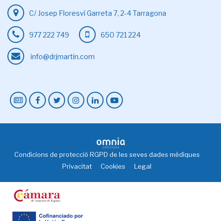
C/ Josep Floresví Garreta 7, 2-4 Tarragona
977 222 749
650 721 224
info@drjmartin.com
Condicions de protecció RGPD de les seves dades mèdiques
Privacitat
Cookies
Legal