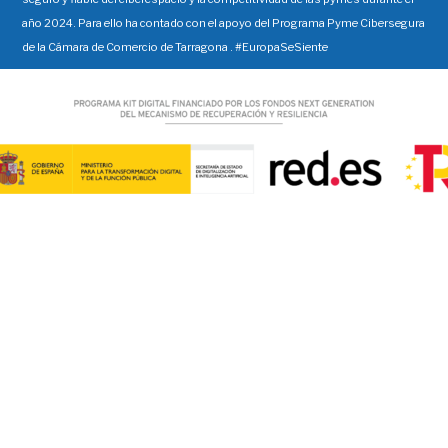
año 2024. Para ello ha contado con el apoyo del Programa Pyme Cibersegura
de la Cámara de Comercio de Tarragona . #EuropaSeSiente